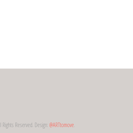
All Rights Reserved. Design:
@ARTtomove
.