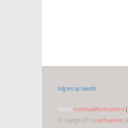
Volg ons op LinkedIn
Contact:
secretariaat@asethaarlem.nl
|
© Copyright 2017 by
asethaarlem.nl
. 