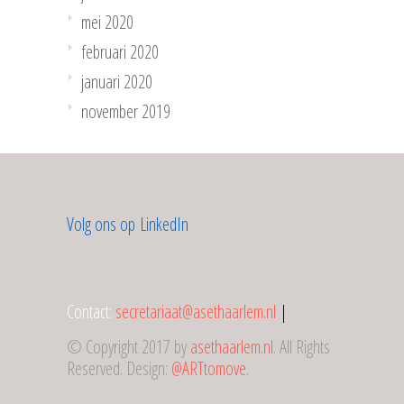
mei 2020
februari 2020
januari 2020
november 2019
Volg ons op LinkedIn
Contact:
secretariaat@asethaarlem.nl
|
© Copyright 2017 by
asethaarlem.nl
. All Rights
Reserved. Design:
@ARTtomove
.