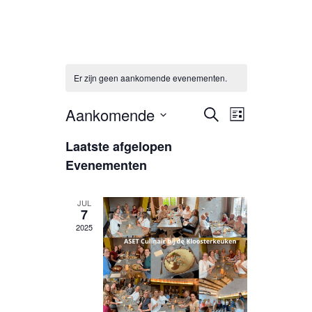
Er zijn geen aankomende evenementen.
Evenementen
Evenement
Aankomende
Zoeken
Lijst
Zoeken
weergaven
Selecteer
Laatste afgelopen
een
en
navigatie
datum.
Evenementen
weergeven
navigatie
JUL
7
2025