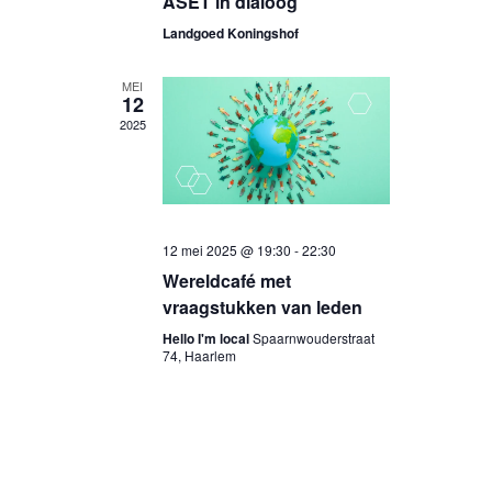
ASET in dialoog
Landgoed Koningshof
MEI
12
2025
12 mei 2025 @ 19:30
-
22:30
Wereldcafé met
vraagstukken van leden
Hello I'm local
Spaarnwouderstraat
74, Haarlem