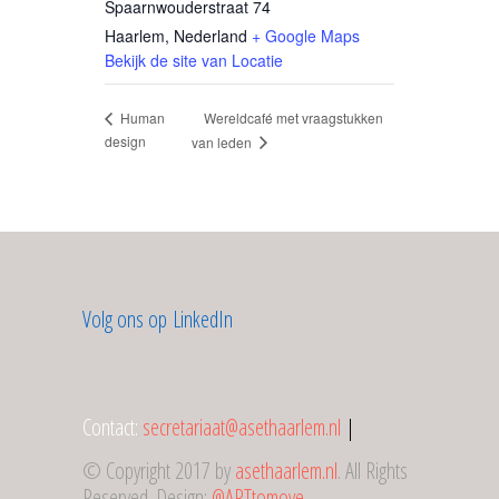
Spaarnwouderstraat 74
Haarlem
,
Nederland
+ Google Maps
Bekijk de site van Locatie
Wereldcafé met vraagstukken
Human
design
van leden
Volg ons op LinkedIn
Contact:
secretariaat@asethaarlem.nl
|
© Copyright 2017 by
asethaarlem.nl
. All Rights
Reserved. Design:
@ARTtomove
.