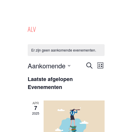
ALV
Er zijn geen aankomende evenementen.
Evenementen
Evenement
Aankomende
Zoeken
Lijst
Zoeken
weergaven
Selecteer
Laatste afgelopen
een
en
navigatie
datum.
Evenementen
weergeven
navigatie
APR
7
2025